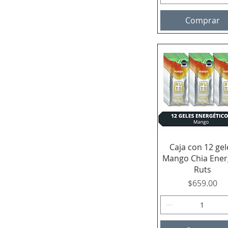
Comprar
Vista rápida
Caja con 12 gel
Mango Chia Ener
Ruts
Precio
$659.00