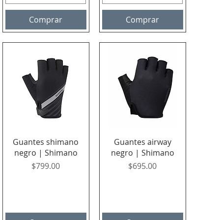
Comprar
Comprar
Vista rápida
Vista rápida
Guantes shimano
Guantes airway
negro | Shimano
negro | Shimano
Precio
Precio
$799.00
$695.00