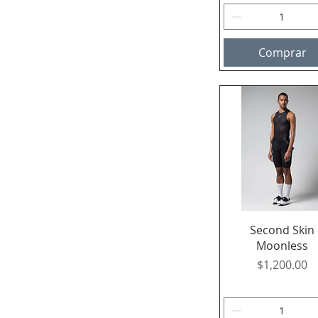
Comprar
Vista rápida
Second Skin
Moonless
Precio
$1,200.00