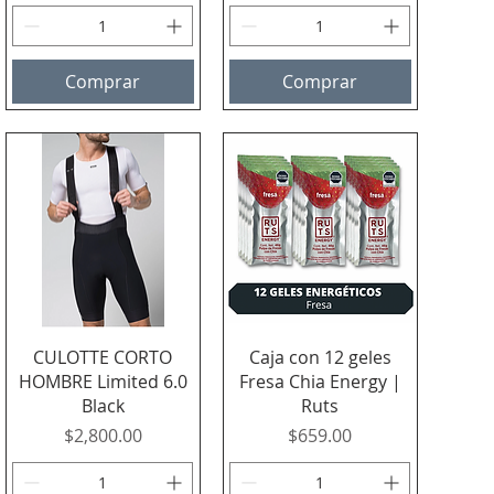
Comprar
Comprar
Vista rápida
Vista rápida
CULOTTE CORTO
Caja con 12 geles
HOMBRE Limited 6.0
Fresa Chia Energy |
Black
Ruts
Precio
Precio
$2,800.00
$659.00