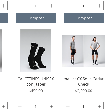
Comprar
Comprar
Vista rápida
Vista rápida
CALCETINES UNISEX
maillot CX Solid Cedar
Icon Jasper
Check
Precio
Precio
$450.00
$2,500.00