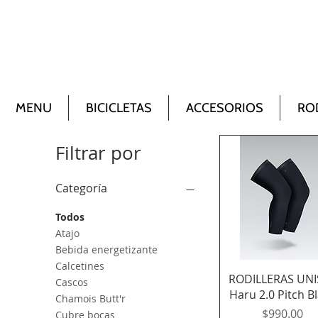
MENU
BICICLETAS
ACCESORIOS
RO
Filtrar por
Categoría
Todos
Atajo
Bebida energetizante
Calcetines
Vista rápida
RODILLERAS UNI
Cascos
Haru 2.0 Pitch B
Chamois Butt'r
Precio
$990.00
Cubre bocas