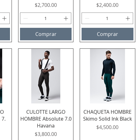
Precio
Precio
$2,700.00
$2,400.00
Comprar
Comprar
Vista rápida
Vista rápida
GO
CULOTTE LARGO
CHAQUETA HOMBRE
 7.
HOMBRE Absolute 7.0
Skimo Solid Ink Black
Havana
Precio
$4,500.00
Precio
$3,800.00