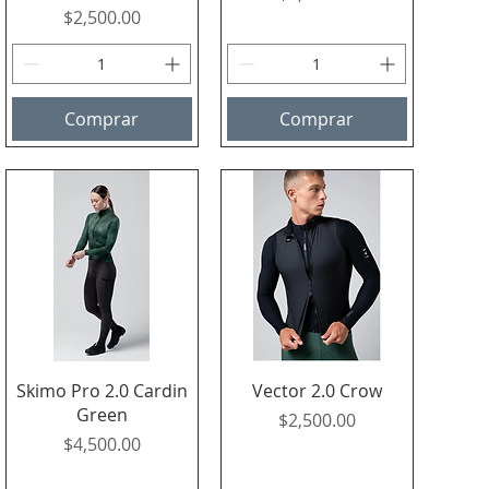
Precio
$2,500.00
Comprar
Comprar
Vista rápida
Vista rápida
Skimo Pro 2.0 Cardin
Vector 2.0 Crow
Green
Precio
$2,500.00
Precio
$4,500.00