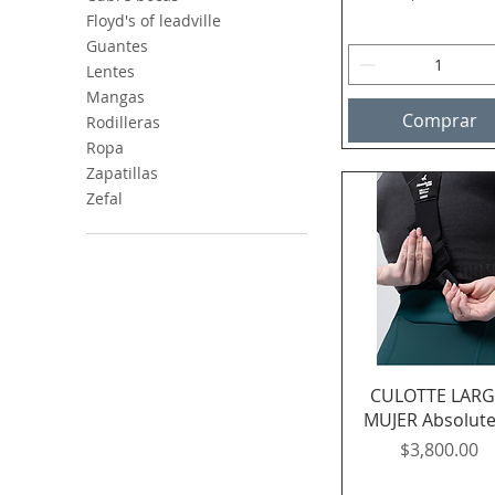
Floyd's of leadville
Guantes
Lentes
Mangas
Comprar
Rodilleras
Ropa
Zapatillas
Zefal
Vista rápida
CULOTTE LAR
MUJER Absolute
Precio
$3,800.00