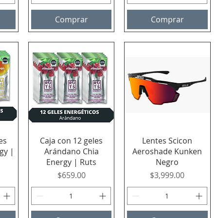
Comprar
Comprar
Vista rápida
Vista rápida
es
Caja con 12 geles
Lentes Scicon
gy |
Arándano Chia
Aeroshade Kunken
Energy | Ruts
Negro
Precio
Precio
$659.00
$3,999.00