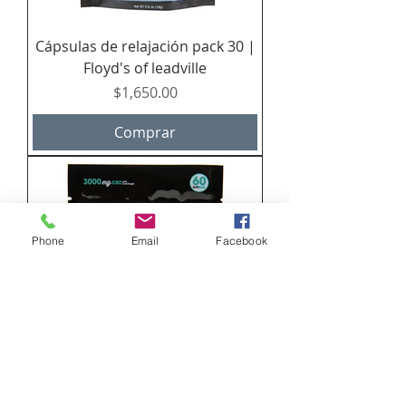
Cápsulas de relajación pack 30 |
Floyd's of leadville
Precio
$1,650.00
Comprar
Phone
Email
Facebook