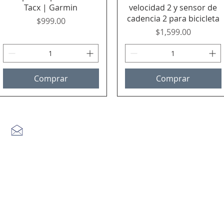
Tacx | Garmin
velocidad 2 y sensor de
cadencia 2 para bicicleta
Precio
$999.00
Precio
$1,599.00
Comprar
Comprar
contacto@etapareina.com
| CdMx | 5551930543 