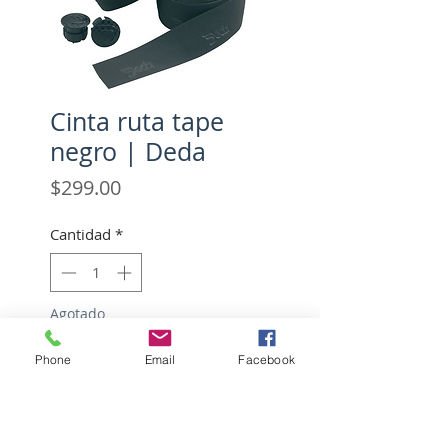
Cinta ruta tape
negro | Deda
Precio
$299.00
Cantidad
*
Agotado
Phone
Email
Facebook
Notificar al estar disponible
Material: EVA