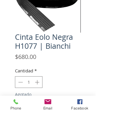
Cinta Eolo Negra
H1077 | Bianchi
Precio
$680.00
Cantidad
*
Agotado
Phone
Email
Facebook
Notificar al estar disponible
Bar Tape Eolo Negra Mod.