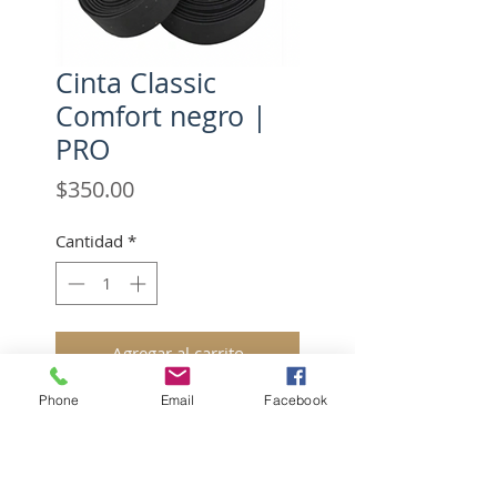
Cinta Classic
Comfort negro |
PRO
Precio
$350.00
Cantidad
*
Agregar al carrito
Phone
Email
Facebook
Realizar compra
2.5mm