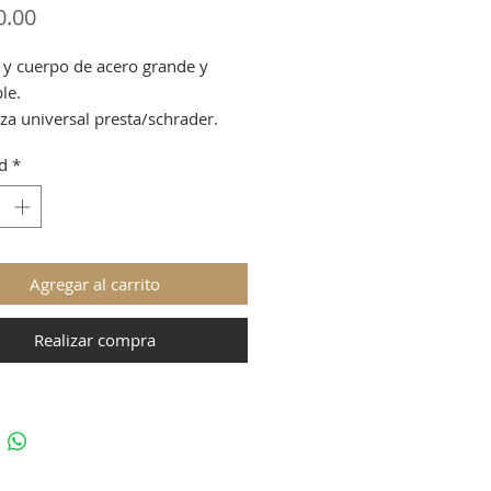
Precio
0.00
 y cuerpo de acero grande y
le.
za universal presta/schrader.
o ergonómico con aguja oculta
d
*
lador.
calibre analógico en la base.
itud de manguera extendida.
ión:
160 psi / 11 bar.
Agregar al carrito
Realizar compra