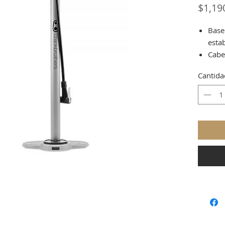
$1,19
Base
estab
Cabe
Mang
Cantida
e inf
Gran 
Long
Pres