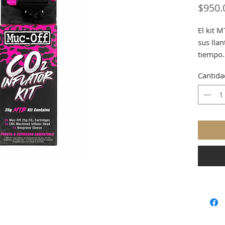
$950.
El kit 
sus llan
tiempo.
Cantida
Vienen 
Cada ki
inflado
botón d
fácilme
boquill
con las
manguit
evitar 
Los car
por sep